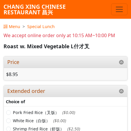
CHANG XING CHINESE
RESTAURANT 昌兴
Menu
Special Lunch
We accept online order only at 10:15 AM~10:00 PM
Roast w. Mixed Vegetable L什才叉
Price
$8.95
Extended order
Choice of
Pork Fried Rice（叉饭）
($0.00)
White Rice（白饭）
($0.00)
Shrimp Fried Rice（虾饭）
($2.50)