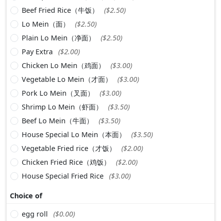
Beef Fried Rice（牛饭）
($2.50)
Lo Mein（面）
($2.50)
Plain Lo Mein（净面）
($2.50)
Pay Extra
($2.00)
Chicken Lo Mein（鸡面）
($3.00)
Vegetable Lo Mein（才面）
($3.00)
Pork Lo Mein（叉面）
($3.00)
Shrimp Lo Mein（虾面）
($3.50)
Beef Lo Mein（牛面）
($3.50)
House Special Lo Mein（本面）
($3.50)
Vegetable Fried rice（才饭）
($2.00)
Chicken Fried Rice（鸡饭）
($2.00)
House Special Fried Rice
($3.00)
Choice of
egg roll
($0.00)