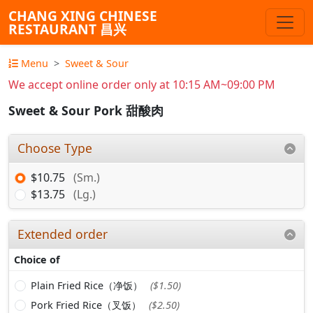
CHANG XING CHINESE
RESTAURANT 昌兴
Menu
Sweet & Sour
We accept online order only at 10:15 AM~09:00 PM
Sweet & Sour Pork 甜酸肉
Choose Type
$10.75
(Sm.)
$13.75
(Lg.)
Extended order
Choice of
Plain Fried Rice（净饭）
($1.50)
Pork Fried Rice（叉饭）
($2.50)