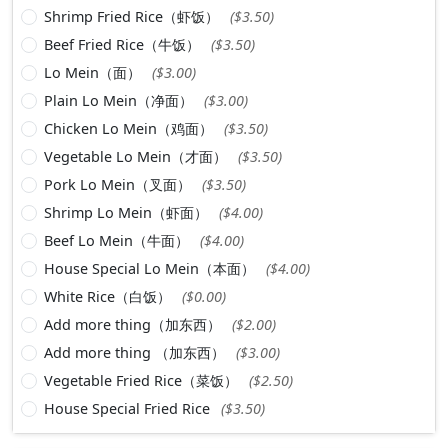
Shrimp Fried Rice（虾饭）
($3.50)
Beef Fried Rice（牛饭）
($3.50)
Lo Mein（面）
($3.00)
Plain Lo Mein（净面）
($3.00)
Chicken Lo Mein（鸡面）
($3.50)
Vegetable Lo Mein（才面）
($3.50)
Pork Lo Mein（叉面）
($3.50)
Shrimp Lo Mein（虾面）
($4.00)
Beef Lo Mein（牛面）
($4.00)
House Special Lo Mein（本面）
($4.00)
White Rice（白饭）
($0.00)
Add more thing（加东西）
($2.00)
Add more thing （加东西）
($3.00)
Vegetable Fried Rice（菜饭）
($2.50)
House Special Fried Rice
($3.50)