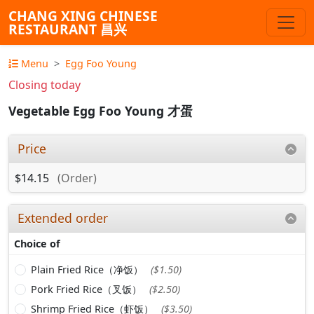
CHANG XING CHINESE
RESTAURANT 昌兴
Menu
Egg Foo Young
Closing today
Vegetable Egg Foo Young 才蛋
Price
$14.15
(Order)
Extended order
Choice of
Plain Fried Rice（净饭）
($1.50)
Pork Fried Rice（叉饭）
($2.50)
Shrimp Fried Rice（虾饭）
($3.50)