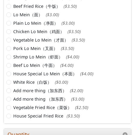
Beef Fried Rice（牛饭）
($3.50)
Lo Mein（面）
($3.00)
Plain Lo Mein（净面）
($3.00)
Chicken Lo Mein（鸡面）
($3.50)
Vegetable Lo Mein（才面）
($3.50)
Pork Lo Mein（叉面）
($3.50)
Shrimp Lo Mein（虾面）
($4.00)
Beef Lo Mein（牛面）
($4.00)
House Special Lo Mein（本面）
($4.00)
White Rice（白饭）
($0.00)
Add more thing（加东西）
($2.00)
Add more thing （加东西）
($3.00)
Vegetable Fried Rice（菜饭）
($2.50)
House Special Fried Rice
($3.50)
Quantity