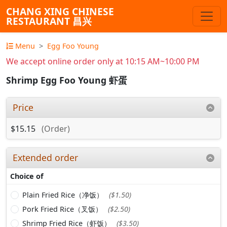
CHANG XING CHINESE
RESTAURANT 昌兴
Menu
Egg Foo Young
We accept online order only at 10:15 AM~10:00 PM
Shrimp Egg Foo Young 虾蛋
Price
$15.15
(Order)
Extended order
Choice of
Plain Fried Rice（净饭）
($1.50)
Pork Fried Rice（叉饭）
($2.50)
Shrimp Fried Rice（虾饭）
($3.50)