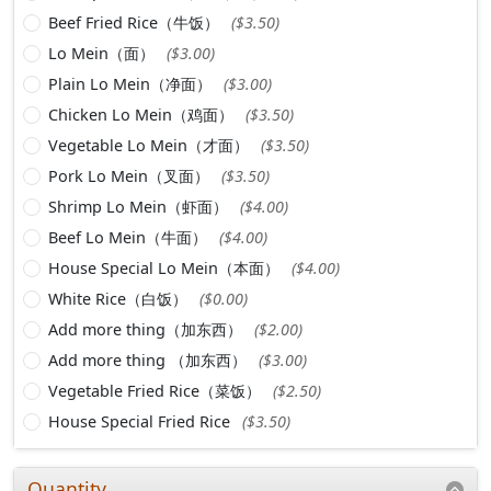
Beef Fried Rice（牛饭）
($3.50)
Lo Mein（面）
($3.00)
Plain Lo Mein（净面）
($3.00)
Chicken Lo Mein（鸡面）
($3.50)
Vegetable Lo Mein（才面）
($3.50)
Pork Lo Mein（叉面）
($3.50)
Shrimp Lo Mein（虾面）
($4.00)
Beef Lo Mein（牛面）
($4.00)
House Special Lo Mein（本面）
($4.00)
White Rice（白饭）
($0.00)
Add more thing（加东西）
($2.00)
Add more thing （加东西）
($3.00)
Vegetable Fried Rice（菜饭）
($2.50)
House Special Fried Rice
($3.50)
Quantity