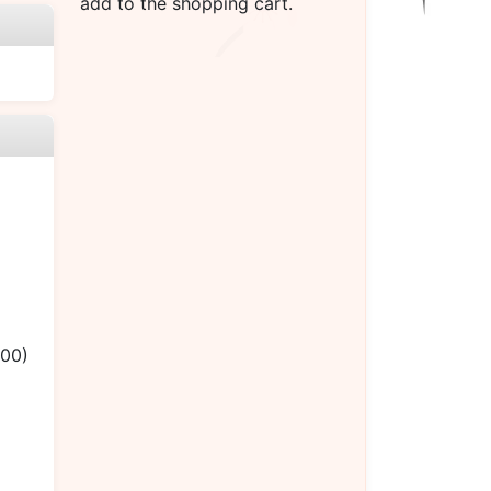
add to the shopping cart.
.00)
）