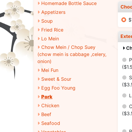
Homemade Bottle Sauce
Choo
Appetizers
$
Soup
Fried Rice
Exte
Lo Mein
Chow Mein / Chop Suey
Ch
(chow mein is cabbage ,celery,
P
onion)
($1.
Mei Fun
S
Sweet & Sour
($3.
Egg Foo Young
Pork
Chicken
($3.
Beef
Seafood
Vegetables