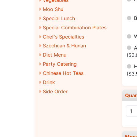
Moo Shu
Special Lunch
Special Combination Plates
Chef's Specialties
Szechuan & Hunan
Diet Menu
($3.
Party Catering
H
Chinese Hot Teas
($3.
Drink
Side Order
Quan
Mes