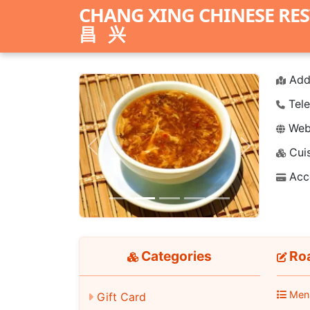
CHANG XING CHINESE RE
昌兴
Add
Tele
Webs
Cuis
Previous
Next
Acc
Categories
Roa
Men
Gift Card