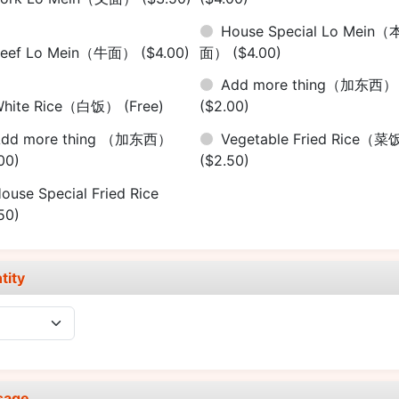
House Special Lo Mein（
Beef Lo Mein（牛面）
($4.00)
面）
($4.00)
Add more thing（加东西）
White Rice（白饭）
(Free)
($2.00)
Add more thing （加东西）
Vegetable Fried Rice（
00)
($2.50)
ouse Special Fried Rice
50)
tity
sage