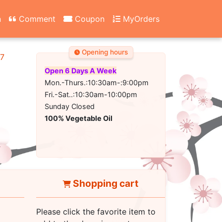
n
Comment
Coupon
MyOrders
Opening hours
67
Open 6 Days A Week
Mon.-Thurs.:10:30am-:9:00pm
Fri.-Sat..:10:30am-10:00pm
Sunday Closed
100% Vegetable Oil
Shopping cart
Please click the favorite item to