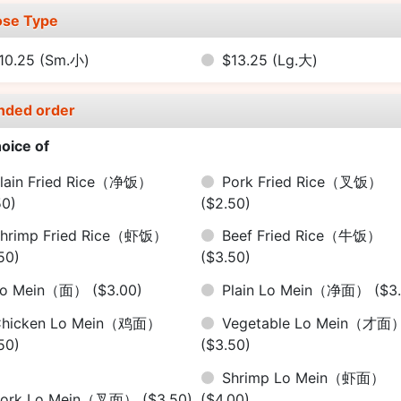
se Type
10.25
(Sm.小)
$13.25
(Lg.大)
nded order
oice of
lain Fried Rice（净饭）
Pork Fried Rice（叉饭）
50)
($2.50)
hrimp Fried Rice（虾饭）
Beef Fried Rice（牛饭）
50)
($3.50)
Lo Mein（面）
($3.00)
Plain Lo Mein（净面）
($3
Chicken Lo Mein（鸡面）
Vegetable Lo Mein（才面
50)
($3.50)
Shrimp Lo Mein（虾面）
Pork Lo Mein（叉面）
($3.50)
($4.00)