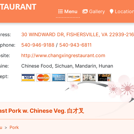
STAURANT
Menu
Gallery
Locatio
ress:
30 WINDWARD DR, FISHERSVILLE, VA 22939-21
phone:
540-946-9188
/
540-943-6811
ite:
http://www.changxingrestaurant.com
ine:
Chinese Food, Sichuan, Mandarin, Hunan
ept:
st Pork w. Chinese Veg. 白才叉
u
Pork