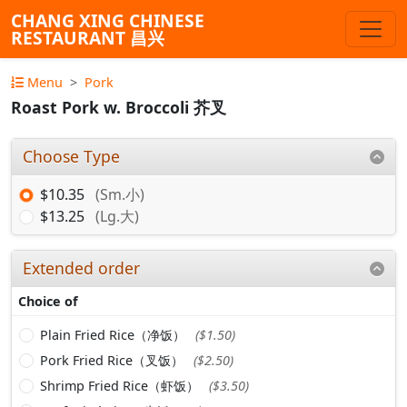
CHANG XING CHINESE
RESTAURANT 昌兴
Menu
Pork
Roast Pork w. Broccoli 芥叉
Choose Type
$10.35
(Sm.小)
$13.25
(Lg.大)
Extended order
Choice of
Plain Fried Rice（净饭）
($1.50)
Pork Fried Rice（叉饭）
($2.50)
Shrimp Fried Rice（虾饭）
($3.50)