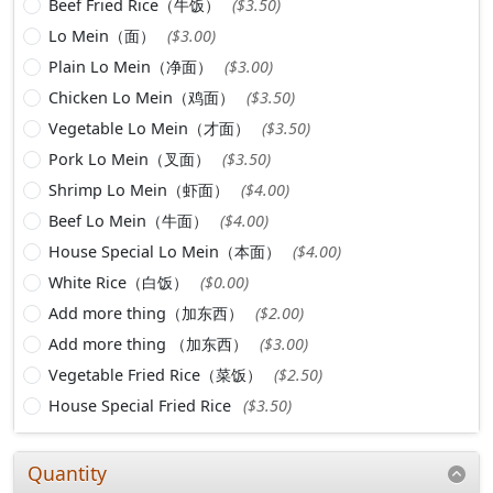
Beef Fried Rice（牛饭）
($3.50)
Lo Mein（面）
($3.00)
Plain Lo Mein（净面）
($3.00)
Chicken Lo Mein（鸡面）
($3.50)
Vegetable Lo Mein（才面）
($3.50)
Pork Lo Mein（叉面）
($3.50)
Shrimp Lo Mein（虾面）
($4.00)
Beef Lo Mein（牛面）
($4.00)
House Special Lo Mein（本面）
($4.00)
White Rice（白饭）
($0.00)
Add more thing（加东西）
($2.00)
Add more thing （加东西）
($3.00)
Vegetable Fried Rice（菜饭）
($2.50)
House Special Fried Rice
($3.50)
Quantity