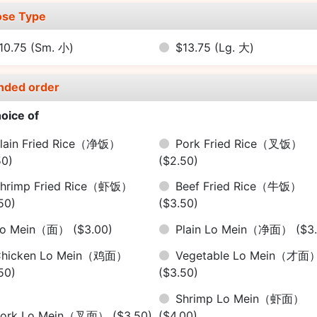
se Type
10.75
(Sm. 小)
$13.75
(Lg. 大)
nded order
oice of
lain Fried Rice（净饭）
Pork Fried Rice（叉饭）
50)
($2.50)
hrimp Fried Rice（虾饭）
Beef Fried Rice（牛饭）
50)
($3.50)
Lo Mein（面）
($3.00)
Plain Lo Mein（净面）
($3
Chicken Lo Mein（鸡面）
Vegetable Lo Mein（才面
50)
($3.50)
Shrimp Lo Mein（虾面）
Pork Lo Mein（叉面）
($3.50)
($4.00)