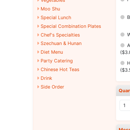
Moo Shu
Special Lunch
Special Combination Plates
Chef's Specialties
Szechuan & Hunan
Diet Menu
($3.
Party Catering
H
Chinese Hot Teas
($3.
Drink
Side Order
Quan
Mes