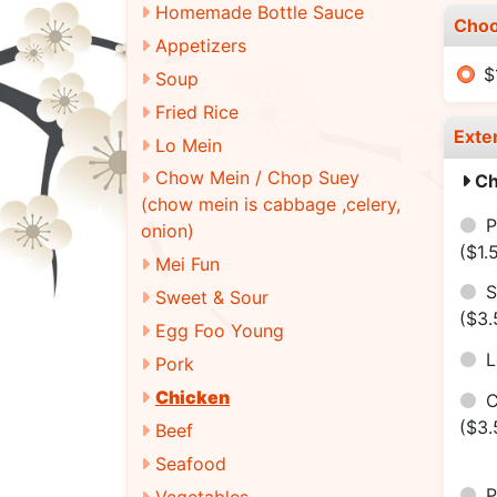
Homemade Bottle Sauce
Choo
Appetizers
$
Soup
Fried Rice
Exte
Lo Mein
Chow Mein / Chop Suey
Ch
(chow mein is cabbage ,celery,
P
onion)
($1.
Mei Fun
S
Sweet & Sour
($3.
Egg Foo Young
Pork
Chicken
($3.
Beef
Seafood
Vegetables