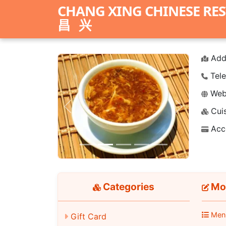
CHANG XING CHINESE RE
昌兴
Add
Tele
Webs
Cuis
Previous
Next
Acc
Categories
Mo
Men
Gift Card