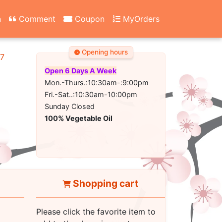
n
Comment
Coupon
MyOrders
Opening hours
67
Open 6 Days A Week
Mon.-Thurs.:10:30am-:9:00pm
Fri.-Sat..:10:30am-10:00pm
Sunday Closed
100% Vegetable Oil
Shopping cart
Please click the favorite item to