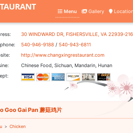
STAURANT
Menu
Gallery
Locatio
ress:
30 WINDWARD DR, FISHERSVILLE, VA 22939-21
phone:
540-946-9188
/
540-943-6811
ite:
http://www.changxingrestaurant.com
ine:
Chinese Food, Sichuan, Mandarin, Hunan
ept:
o Goo Gai Pan 蘑菇鸡片
u
Chicken