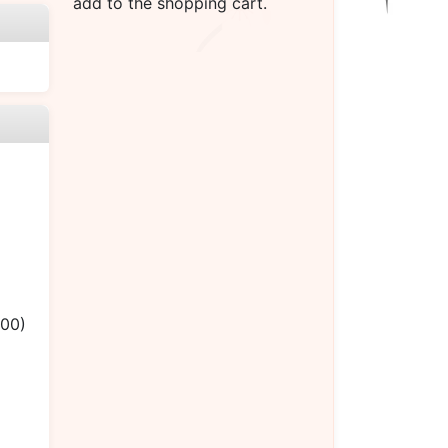
add to the shopping cart.
.00)
）