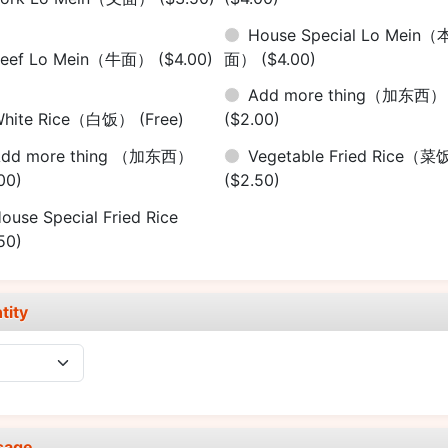
House Special Lo Mein（
Beef Lo Mein（牛面）
($4.00)
面）
($4.00)
Add more thing（加东西）
White Rice（白饭）
(Free)
($2.00)
Add more thing （加东西）
Vegetable Fried Rice（
00)
($2.50)
ouse Special Fried Rice
50)
tity
sage