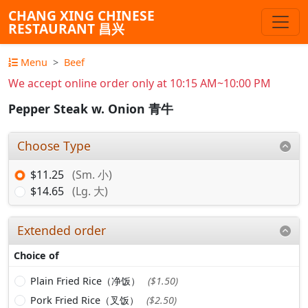
CHANG XING CHINESE
RESTAURANT 昌兴
Menu
Beef
We accept online order only at 10:15 AM~10:00 PM
Pepper Steak w. Onion 青牛
Choose Type
$11.25
(Sm. 小)
$14.65
(Lg. 大)
Extended order
Choice of
Plain Fried Rice（净饭）
($1.50)
Pork Fried Rice（叉饭）
($2.50)