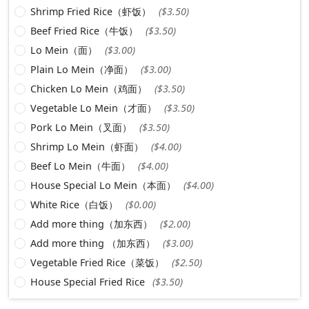
Shrimp Fried Rice（虾饭）
($3.50)
Beef Fried Rice（牛饭）
($3.50)
Lo Mein（面）
($3.00)
Plain Lo Mein（净面）
($3.00)
Chicken Lo Mein（鸡面）
($3.50)
Vegetable Lo Mein（才面）
($3.50)
Pork Lo Mein（叉面）
($3.50)
Shrimp Lo Mein（虾面）
($4.00)
Beef Lo Mein（牛面）
($4.00)
House Special Lo Mein（本面）
($4.00)
White Rice（白饭）
($0.00)
Add more thing（加东西）
($2.00)
Add more thing （加东西）
($3.00)
Vegetable Fried Rice（菜饭）
($2.50)
House Special Fried Rice
($3.50)