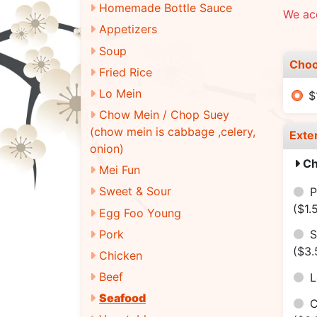
Homemade Bottle Sauce
We acc
Appetizers
Soup
Choo
Fried Rice
Lo Mein
$
Chow Mein / Chop Suey
(chow mein is cabbage ,celery,
Exte
onion)
Ch
Mei Fun
Sweet & Sour
P
($1.
Egg Foo Young
Pork
S
($3.
Chicken
Beef
Seafood