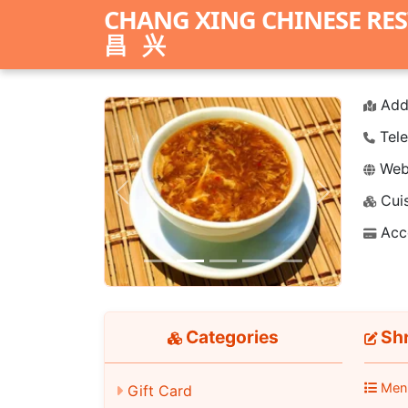
CHANG XING CHINESE RE
昌兴
Add
Tele
Webs
Cuis
Previous
Next
Acc
Categories
Shr
Men
Gift Card