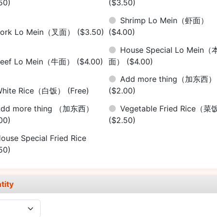
50)
($3.50)
Shrimp Lo Mein（虾面）
Pork Lo Mein（叉面）
($3.50)
($4.00)
House Special Lo Mein（
Beef Lo Mein（牛面）
($4.00)
面）
($4.00)
Add more thing（加东西）
White Rice（白饭）
(Free)
($2.00)
Add more thing （加东西）
Vegetable Fried Rice（
00)
($2.50)
ouse Special Fried Rice
50)
tity