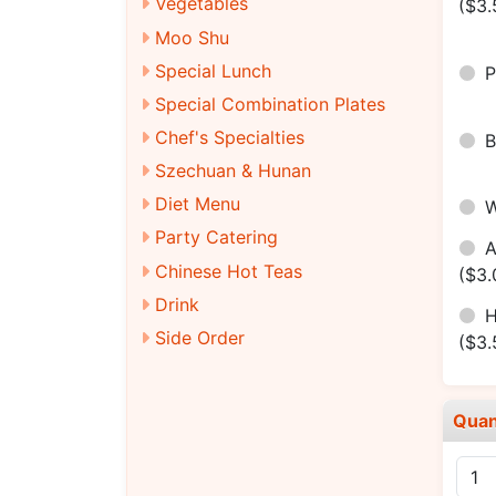
Vegetables
($3.
Moo Shu
Special Lunch
Special Combination Plates
Chef's Specialties
Szechuan & Hunan
Diet Menu
Party Catering
Chinese Hot Teas
($3.
Drink
H
Side Order
($3.
Quan