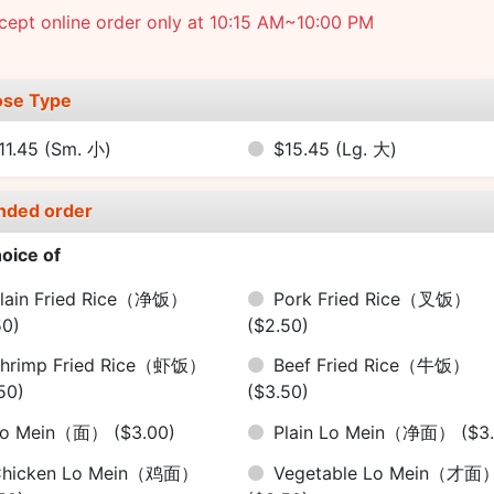
ept online order only at 10:15 AM~10:00 PM
se Type
11.45
(Sm. 小)
$15.45
(Lg. 大)
nded order
oice of
lain Fried Rice（净饭）
Pork Fried Rice（叉饭）
50)
($2.50)
hrimp Fried Rice（虾饭）
Beef Fried Rice（牛饭）
50)
($3.50)
Lo Mein（面）
($3.00)
Plain Lo Mein（净面）
($3
Chicken Lo Mein（鸡面）
Vegetable Lo Mein（才面