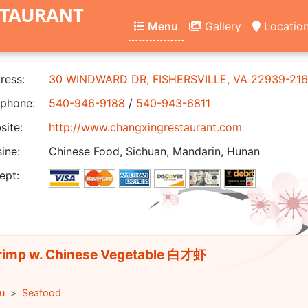
STAURANT
Menu
Gallery
Locatio
ress:
30 WINDWARD DR, FISHERSVILLE, VA 22939-21
phone:
540-946-9188
/
540-943-6811
ite:
http://www.changxingrestaurant.com
ine:
Chinese Food, Sichuan, Mandarin, Hunan
ept:
imp w. Chinese Vegetable 白才虾
u
Seafood