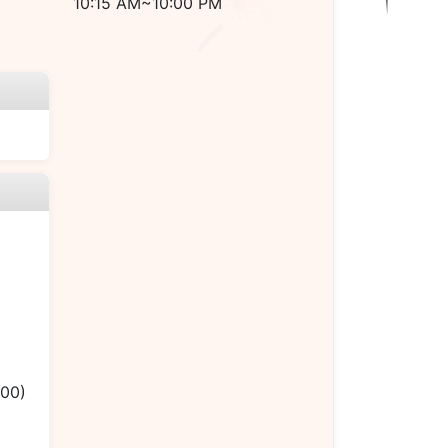
10:15 AM~10:00 PM
.00)
）