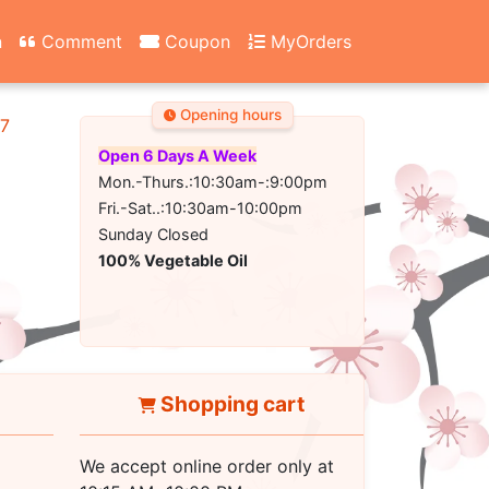
n
Comment
Coupon
MyOrders
Opening hours
67
Open 6 Days A Week
Mon.-Thurs.:10:30am-:9:00pm
Fri.-Sat..:10:30am-10:00pm
Sunday Closed
100% Vegetable Oil
Shopping cart
We accept online order only at