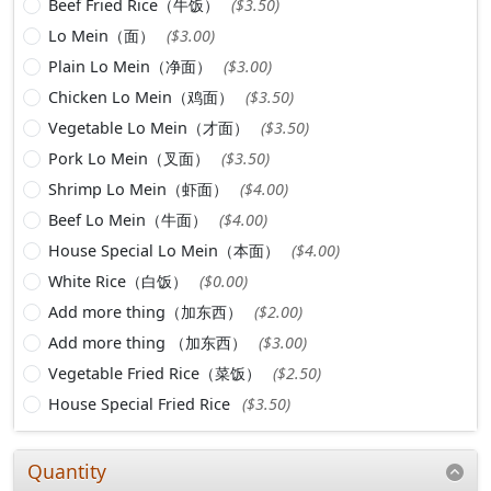
Beef Fried Rice（牛饭）
($3.50)
Lo Mein（面）
($3.00)
Plain Lo Mein（净面）
($3.00)
Chicken Lo Mein（鸡面）
($3.50)
Vegetable Lo Mein（才面）
($3.50)
Pork Lo Mein（叉面）
($3.50)
Shrimp Lo Mein（虾面）
($4.00)
Beef Lo Mein（牛面）
($4.00)
House Special Lo Mein（本面）
($4.00)
White Rice（白饭）
($0.00)
Add more thing（加东西）
($2.00)
Add more thing （加东西）
($3.00)
Vegetable Fried Rice（菜饭）
($2.50)
House Special Fried Rice
($3.50)
Quantity