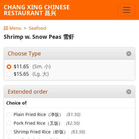
CHANG XING CHINESE
RESTAURANT 昌兴
Menu
Seafood
Shrimp w. Snow Peas 雪虾
Choose Type
$11.65
(Sm. 小)
$15.65
(Lg. 大)
Extended order
Choice of
Plain Fried Rice（净饭）
($1.50)
Pork Fried Rice（叉饭）
($2.50)
Shrimp Fried Rice（虾饭）
($3.50)