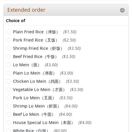
Extended order
Choice of
Plain Fried Rice（净饭）
($1.50)
Pork Fried Rice（叉饭）
($2.50)
Shrimp Fried Rice（虾饭）
($3.50)
Beef Fried Rice（牛饭）
($3.50)
Lo Mein（面）
($3.00)
Plain Lo Mein（净面）
($3.00)
Chicken Lo Mein（鸡面）
($3.50)
Vegetable Lo Mein（才面）
($3.50)
Pork Lo Mein（叉面）
($3.50)
Shrimp Lo Mein（虾面）
($4.00)
Beef Lo Mein（牛面）
($4.00)
House Special Lo Mein（本面）
($4.00)
White Rice（白饭）
($0.00)