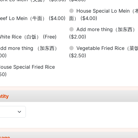
House Special Lo Mein（
Beef Lo Mein（牛面）
($4.00)
面）
($4.00)
Add more thing（加东西）
White Rice（白饭）
(Free)
($2.00)
Add more thing （加东西）
Vegetable Fried Rice（
00)
($2.50)
ouse Special Fried Rice
50)
tity
sage