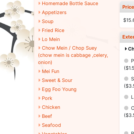
Homemade Bottle Sauce
Pric
Appetizers
$15.
Soup
Fried Rice
Exte
Lo Mein
Chow Mein / Chop Suey
Ch
(chow mein is cabbage ,celery,
P
onion)
($1.
Mei Fun
S
Sweet & Sour
($3.
Egg Foo Young
Pork
Chicken
($3.
Beef
Seafood
Vegetables