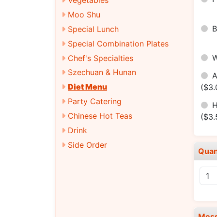
Moo Shu
Special Lunch
Special Combination Plates
Chef's Specialties
Szechuan & Hunan
Diet Menu
($3.
Party Catering
H
Chinese Hot Teas
($3.
Drink
Side Order
Quan
Mes