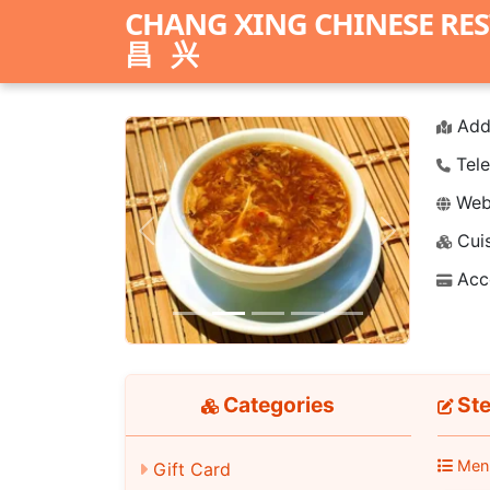
CHANG XING CHINESE RE
昌兴
Add
Tele
Webs
Cuis
Previous
Next
Acc
Categories
Ste
Men
Gift Card