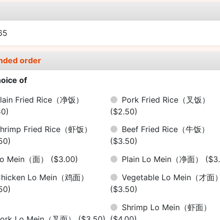
e
65
nded order
oice of
lain Fried Rice（净饭）
Pork Fried Rice（叉饭）
50)
($2.50)
hrimp Fried Rice（虾饭）
Beef Fried Rice（牛饭）
50)
($3.50)
Lo Mein（面）
($3.00)
Plain Lo Mein（净面）
($3
Chicken Lo Mein（鸡面）
Vegetable Lo Mein（才面
50)
($3.50)
Shrimp Lo Mein（虾面）
Pork Lo Mein（叉面）
($3.50)
($4.00)