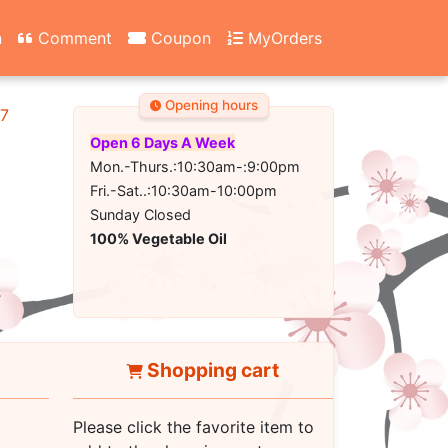
n
Comment
Coupon
MyOrders
Opening hours
67
Open 6 Days A Week
Mon.-Thurs.:10:30am-:9:00pm
Fri.-Sat..:10:30am-10:00pm
Sunday Closed
100% Vegetable Oil
Shopping cart
Please click the favorite item to