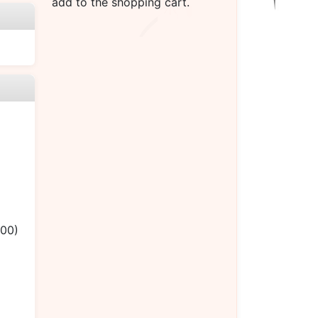
add to the shopping cart.
.00)
）