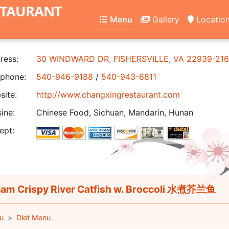
STAURANT
Menu
Gallery
Locatio
ress:
30 WINDWARD DR, FISHERSVILLE, VA 22939-21
phone:
540-946-9188
/
540-943-6811
ite:
http://www.changxingrestaurant.com
ine:
Chinese Food, Sichuan, Mandarin, Hunan
ept:
am Crispy River Catfish w. Broccoli 水煮芥兰鱼
u
Diet Menu