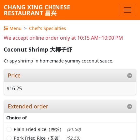
CHANG XING CHINESE
RESTAURANT 昌兴
Menu
Chef's Specialties
We accept online order only at 10:15 AM~10:00 PM
Coconut Shrimp 大椰子虾
Crispy shrimp in homemade yummy coconut sauce.
Price
$16.25
Extended order
Choice of
Plain Fried Rice（净饭）
($1.50)
Pork Fried Rice（叉饭）
($2.50)