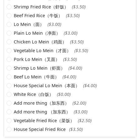
Shrimp Fried Rice（虾饭）
($3.50)
Beef Fried Rice（牛饭）
($3.50)
Lo Mein（面）
($3.00)
Plain Lo Mein（净面）
($3.00)
Chicken Lo Mein（鸡面）
($3.50)
Vegetable Lo Mein（才面）
($3.50)
Pork Lo Mein（叉面）
($3.50)
Shrimp Lo Mein（虾面）
($4.00)
Beef Lo Mein（牛面）
($4.00)
House Special Lo Mein（本面）
($4.00)
White Rice（白饭）
($0.00)
Add more thing（加东西）
($2.00)
Add more thing （加东西）
($3.00)
Vegetable Fried Rice（菜饭）
($2.50)
House Special Fried Rice
($3.50)