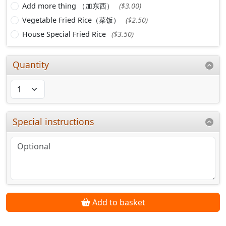
Add more thing （加东西）
($3.00)
Vegetable Fried Rice（菜饭）
($2.50)
House Special Fried Rice
($3.50)
Quantity
Special instructions
Add to basket