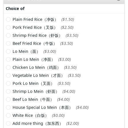
Choice of
Plain Fried Rice（净饭）
($1.50)
Pork Fried Rice（叉饭）
($2.50)
Shrimp Fried Rice（虾饭）
($3.50)
Beef Fried Rice（牛饭）
($3.50)
Lo Mein（面）
($3.00)
Plain Lo Mein（净面）
($3.00)
Chicken Lo Mein（鸡面）
($3.50)
Vegetable Lo Mein（才面）
($3.50)
Pork Lo Mein（叉面）
($3.50)
Shrimp Lo Mein（虾面）
($4.00)
Beef Lo Mein（牛面）
($4.00)
House Special Lo Mein（本面）
($4.00)
White Rice（白饭）
($0.00)
Add more thing（加东西）
($2.00)