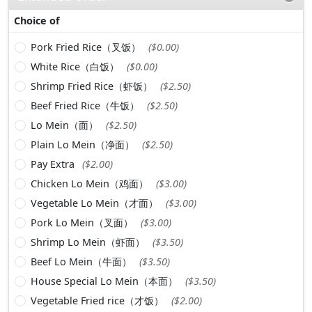
Choice of
Pork Fried Rice（叉饭）
($0.00)
White Rice（白饭）
($0.00)
Shrimp Fried Rice（虾饭）
($2.50)
Beef Fried Rice（牛饭）
($2.50)
Lo Mein（面）
($2.50)
Plain Lo Mein（净面）
($2.50)
Pay Extra
($2.00)
Chicken Lo Mein（鸡面）
($3.00)
Vegetable Lo Mein（才面）
($3.00)
Pork Lo Mein（叉面）
($3.00)
Shrimp Lo Mein（虾面）
($3.50)
Beef Lo Mein（牛面）
($3.50)
House Special Lo Mein（本面）
($3.50)
Vegetable Fried rice（才饭）
($2.00)