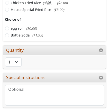
Chicken Fried Rice（鸡饭）
($2.00)
House Special Fried Rice
($3.00)
Choice of
egg roll
($0.00)
Bottle Soda
($1.95)
Quantity
Special instructions