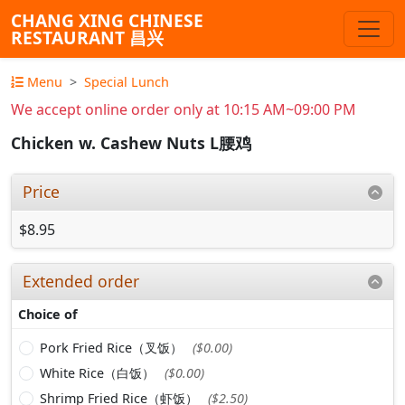
CHANG XING CHINESE
RESTAURANT 昌兴
Menu
Special Lunch
We accept online order only at 10:15 AM~09:00 PM
Chicken w. Cashew Nuts L腰鸡
Price
$8.95
Extended order
Choice of
Pork Fried Rice（叉饭）
($0.00)
White Rice（白饭）
($0.00)
Shrimp Fried Rice（虾饭）
($2.50)