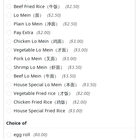
Beef Fried Rice（牛饭）
($2.50)
Lo Mein（面）
($2.50)
Plain Lo Mein（净面）
($2.50)
Pay Extra
($2.00)
Chicken Lo Mein（鸡面）
($3.00)
Vegetable Lo Mein（才面）
($3.00)
Pork Lo Mein（叉面）
($3.00)
Shrimp Lo Mein（虾面）
($3.50)
Beef Lo Mein（牛面）
($3.50)
House Special Lo Mein（本面）
($3.50)
Vegetable Fried rice（才饭）
($2.00)
Chicken Fried Rice（鸡饭）
($2.00)
House Special Fried Rice
($3.00)
Choice of
egg roll
($0.00)