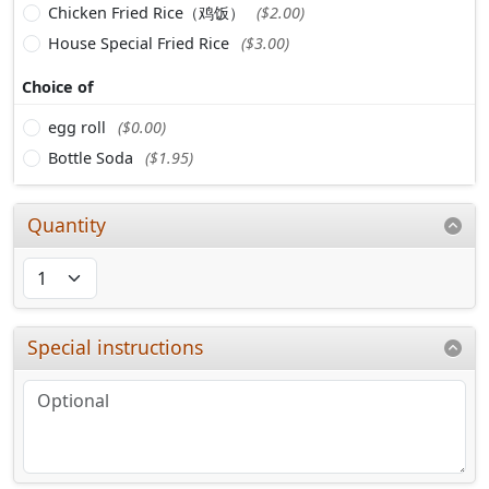
Chicken Fried Rice（鸡饭）
($2.00)
House Special Fried Rice
($3.00)
Choice of
egg roll
($0.00)
Bottle Soda
($1.95)
Quantity
Special instructions