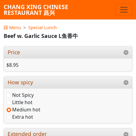
CHANG XING CHINESE
RESTAURANT 昌兴
Menu
Special Lunch
Beef w. Garlic Sauce L鱼香牛
Price
$8.95
How spicy
Not Spicy
Little hot
Medium hot
Extra hot
Extended order