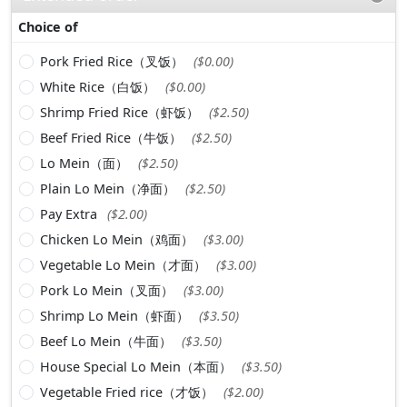
Choice of
Pork Fried Rice（叉饭）
($0.00)
White Rice（白饭）
($0.00)
Shrimp Fried Rice（虾饭）
($2.50)
Beef Fried Rice（牛饭）
($2.50)
Lo Mein（面）
($2.50)
Plain Lo Mein（净面）
($2.50)
Pay Extra
($2.00)
Chicken Lo Mein（鸡面）
($3.00)
Vegetable Lo Mein（才面）
($3.00)
Pork Lo Mein（叉面）
($3.00)
Shrimp Lo Mein（虾面）
($3.50)
Beef Lo Mein（牛面）
($3.50)
House Special Lo Mein（本面）
($3.50)
Vegetable Fried rice（才饭）
($2.00)