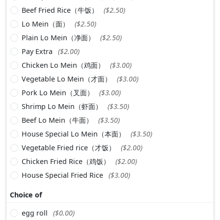
Beef Fried Rice（牛饭）
($2.50)
Lo Mein（面）
($2.50)
Plain Lo Mein（净面）
($2.50)
Pay Extra
($2.00)
Chicken Lo Mein（鸡面）
($3.00)
Vegetable Lo Mein（才面）
($3.00)
Pork Lo Mein（叉面）
($3.00)
Shrimp Lo Mein（虾面）
($3.50)
Beef Lo Mein（牛面）
($3.50)
House Special Lo Mein（本面）
($3.50)
Vegetable Fried rice（才饭）
($2.00)
Chicken Fried Rice（鸡饭）
($2.00)
House Special Fried Rice
($3.00)
Choice of
egg roll
($0.00)