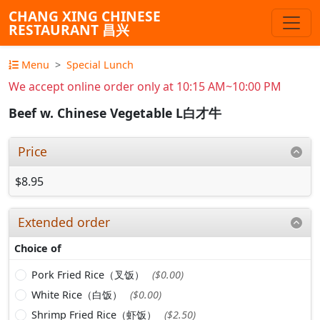
CHANG XING CHINESE
RESTAURANT 昌兴
Menu
Special Lunch
We accept online order only at 10:15 AM~10:00 PM
Beef w. Chinese Vegetable L白才牛
Price
$8.95
Extended order
Choice of
Pork Fried Rice（叉饭）
($0.00)
White Rice（白饭）
($0.00)
Shrimp Fried Rice（虾饭）
($2.50)