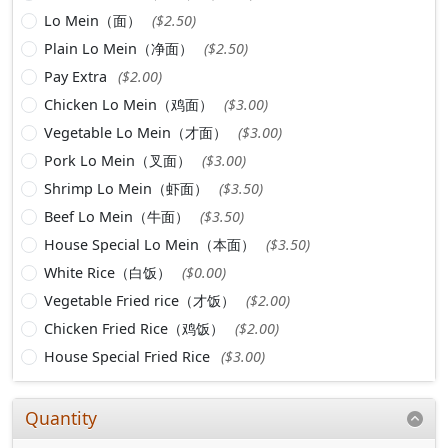
Lo Mein（面）
($2.50)
Plain Lo Mein（净面）
($2.50)
Pay Extra
($2.00)
Chicken Lo Mein（鸡面）
($3.00)
Vegetable Lo Mein（才面）
($3.00)
Pork Lo Mein（叉面）
($3.00)
Shrimp Lo Mein（虾面）
($3.50)
Beef Lo Mein（牛面）
($3.50)
House Special Lo Mein（本面）
($3.50)
White Rice（白饭）
($0.00)
Vegetable Fried rice（才饭）
($2.00)
Chicken Fried Rice（鸡饭）
($2.00)
House Special Fried Rice
($3.00)
Quantity