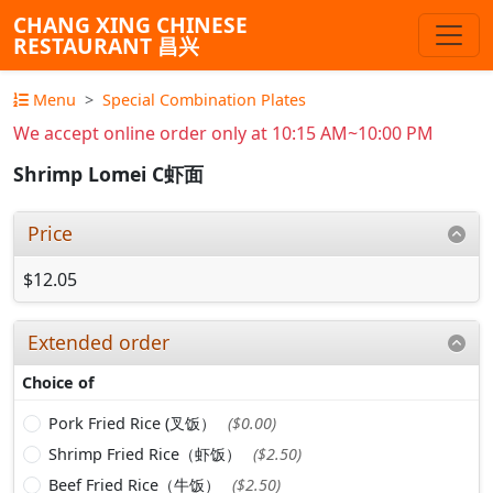
CHANG XING CHINESE
RESTAURANT 昌兴
Menu
Special Combination Plates
We accept online order only at 10:15 AM~10:00 PM
Shrimp Lomei C虾面
Price
$12.05
Extended order
Choice of
Pork Fried Rice (叉饭）
($0.00)
Shrimp Fried Rice（虾饭）
($2.50)
Beef Fried Rice（牛饭）
($2.50)