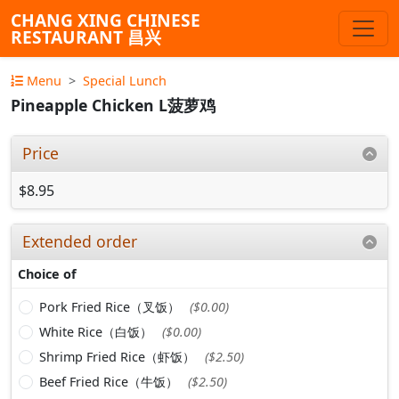
CHANG XING CHINESE
RESTAURANT 昌兴
Menu
Special Lunch
Pineapple Chicken L菠萝鸡
Price
$8.95
Extended order
Choice of
Pork Fried Rice（叉饭）
($0.00)
White Rice（白饭）
($0.00)
Shrimp Fried Rice（虾饭）
($2.50)
Beef Fried Rice（牛饭）
($2.50)